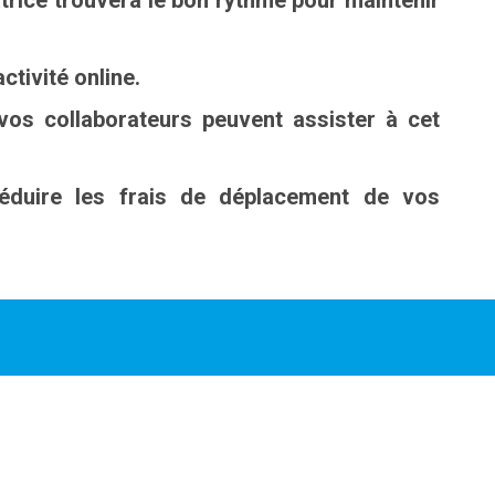
trice trouvera le bon rythme pour maintenir
ctivité online.
os collaborateurs peuvent assister à cet
éduire les frais de déplacement de vos